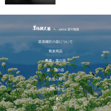
菜酒麺匠の器について
蕎麦商品
蕎麦・菜の器
菜・酒の器
お知らせ
お問い合せ
会社案内
ブログ