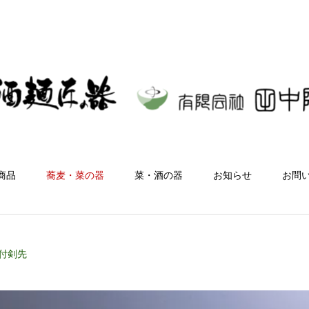
商品
蕎麦・菜の器
菜・酒の器
お知らせ
お問
 染付剣先