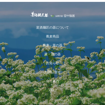
菜酒麺匠の器について
蕎麦商品
蕎麦・菜の器
菜・酒の器
お知らせ
お問い合せ
会社案内
ブログ