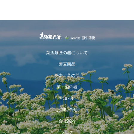
9-6 炭化土木肌
菜酒麺匠の器について
蕎麦商品
蕎麦・菜の器
菜・酒の器
お知らせ
お問い合せ
会社案内
ブログ