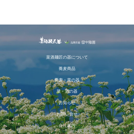
17-7 朱金パステル
菜酒麺匠の器について
蕎麦商品
蕎麦・菜の器
菜・酒の器
お知らせ
お問い合せ
会社案内