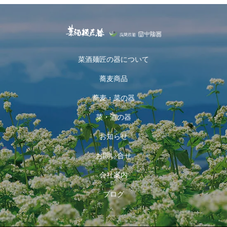
菜酒麺匠の器について
蕎麦商品
蕎麦・菜の器
菜・酒の器
お知らせ
お問い合せ
会社案内
ブログ