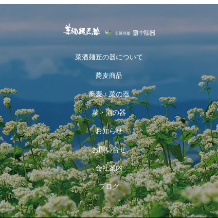
菜酒麺匠の器について
蕎麦商品
蕎麦・菜の器
菜・酒の器
お知らせ
お問い合せ
会社案内
ブログ