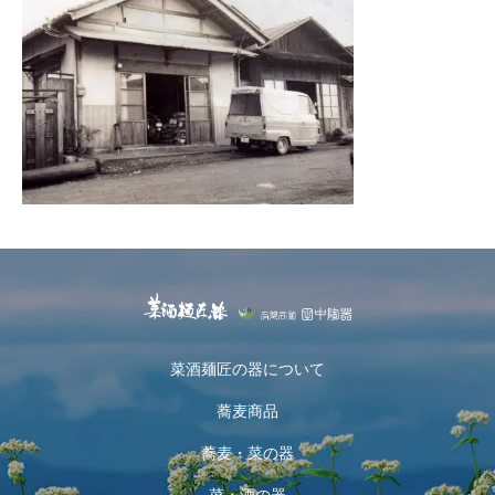
菜酒麺匠の器について
蕎麦商品
蕎麦・菜の器