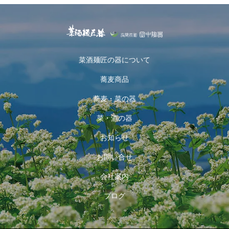
菜酒麺匠の器について
蕎麦商品
蕎麦・菜の器
菜・酒の器
お知らせ
お問い合せ
会社案内
ブログ