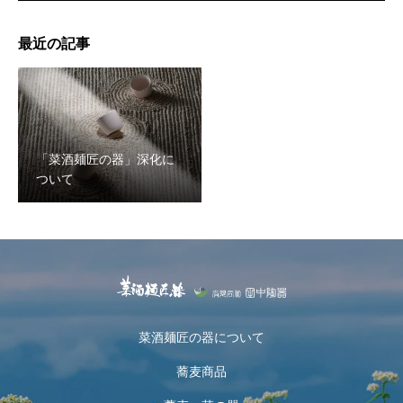
最近の記事
「菜酒麺匠の器」深化に
ついて
菜酒麺匠の器について
蕎麦商品