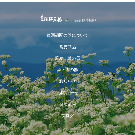
菜酒麺匠の器について
蕎麦商品
蕎麦・菜の器
菜・酒の器
お知らせ
お問い合せ
会社案内
ブログ